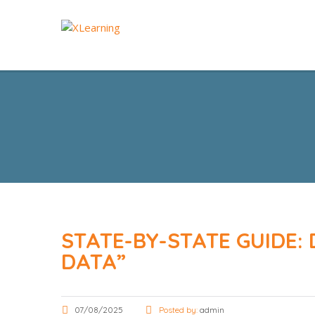
STATE-BY-STATE GUIDE:
DATA”
07/08/2025
Posted by:
admin