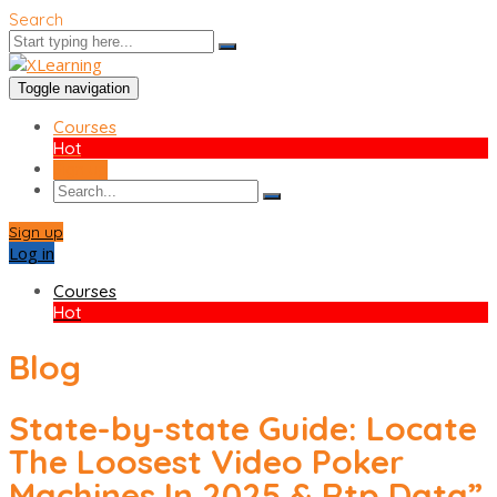
Search
Toggle navigation
Courses
Hot
Sign up
Sign up
Log in
Courses
Hot
Blog
State-by-state Guide: Locate
The Loosest Video Poker
Machines In 2025 & Rtp Data”