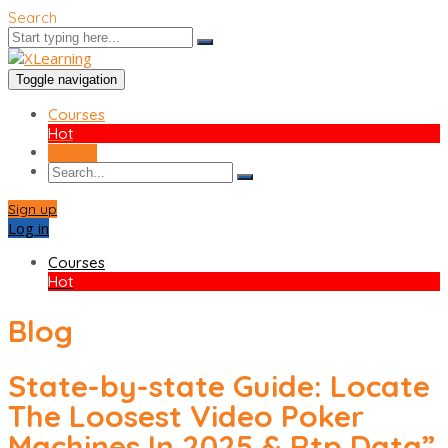
Search
Toggle navigation
Courses
Hot
Sign up
Sign up
Log in
Courses
Hot
Blog
State-by-state Guide: Locate
The Loosest Video Poker
Machines In 2025 & Rtp Data”