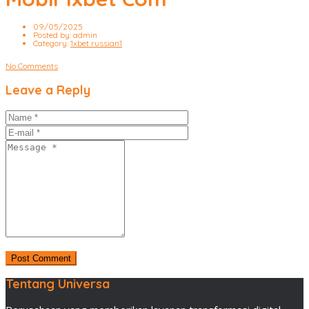
09/05/2025
Posted by:
admin
Category:
1xbet russian1
No Comments
Leave a Reply
Tentang Universa