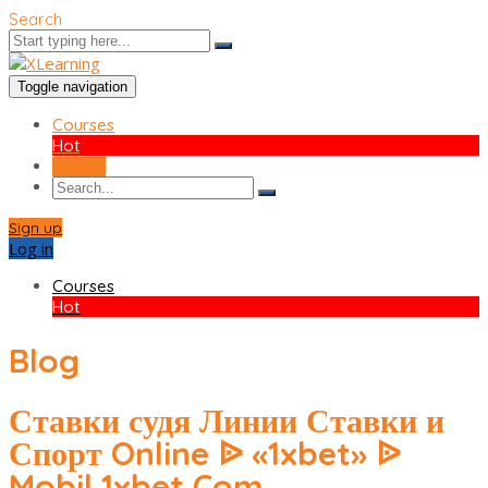
Search
Toggle navigation
Courses
Hot
Sign up
Sign up
Log in
Courses
Hot
Blog
Ставки судя Линии Ставки и
Спорт Online ᐉ «1xbet» ᐉ
Mobil 1xbet Com