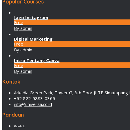
Popular Courses
Jago Instagram
Free
By admin
Digital Marketing
Free
By admin
Intro Tentang Canva
Free
By admin
Kontak
Arkadia Green Park, Tower G, 8th Floor Jl. TB Simatupang 
+62 822-9883-0366
info@universa.co.id
Panduan
Kontak