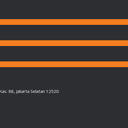
Kav. 88, Jakarta Selatan 12520