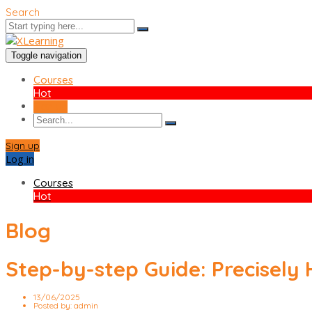
Search
Toggle navigation
Courses
Hot
Sign up
Sign up
Log in
Courses
Hot
Blog
Step-by-step Guide: Precisely
13/06/2025
Posted by:
admin