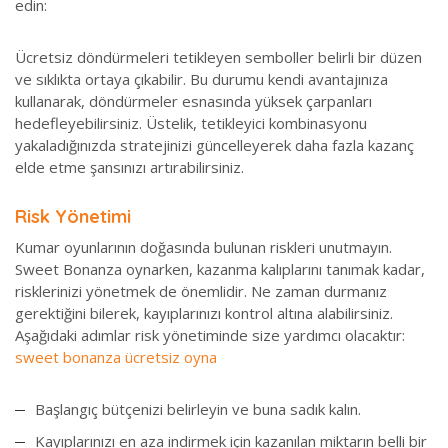
edin:
Ücretsiz döndürmeleri tetikleyen semboller belirli bir düzen
ve sıklıkta ortaya çıkabilir. Bu durumu kendi avantajınıza
kullanarak, döndürmeler esnasında yüksek çarpanları
hedefleyebilirsiniz. Üstelik, tetikleyici kombinasyonu
yakaladığınızda stratejinizi güncelleyerek daha fazla kazanç
elde etme şansınızı artırabilirsiniz.
Risk Yönetimi
Kumar oyunlarının doğasında bulunan riskleri unutmayın.
Sweet Bonanza oynarken, kazanma kalıplarını tanımak kadar,
risklerinizi yönetmek de önemlidir. Ne zaman durmanız
gerektiğini bilerek, kayıplarınızı kontrol altına alabilirsiniz.
Aşağıdaki adımlar risk yönetiminde size yardımcı olacaktır:
sweet bonanza ücretsiz oyna
Başlangıç bütçenizi belirleyin ve buna sadık kalın.
Kayıplarınızı en aza indirmek için kazanılan miktarın belli bir