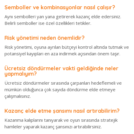
Semboller ve kombinasyonlar nasıl çalışır?
Aynı sembolleri yan yana getirerek kazanç elde edersiniz.
Belirli semboller ise özel özellikleri tetikler.
Risk yönetimi neden önemlidir?
Risk yönetimi, oyuna ayrılan bütçeyi kontrol altında tutmak ve
potansiyel kayıpları en aza indirmek açısından önem taşır.
Ücretsiz döndürmeler vakti geldiğinde neler
yapmalıyım?
Ücretsiz döndürmeler sırasında çarpanları hedeflemeli ve
mümkün olduğunca çok sayıda döndürme elde etmeye
çalışmalısınız.
Kazanç elde etme şansımı nasıl artırabilirim?
Kazanma kalıplarını tanıyarak ve oyun sırasında stratejik
hamleler yaparak kazanç şansınızı artırabilirsiniz.