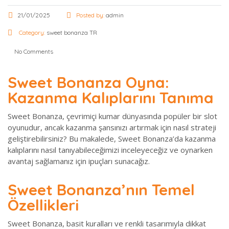
21/01/2025
Posted by:
admin
Category:
sweet bonanza TR
No Comments
Sweet Bonanza Oyna:
Kazanma Kalıplarını Tanıma
Sweet Bonanza, çevrimiçi kumar dünyasında popüler bir slot
oyunudur, ancak kazanma şansınızı artırmak için nasıl strateji
geliştirebilirsiniz? Bu makalede, Sweet Bonanza’da kazanma
kalıplarını nasıl tanıyabileceğimizi inceleyeceğiz ve oynarken
avantaj sağlamanız için ipuçları sunacağız.
Sweet Bonanza’nın Temel
Özellikleri
Sweet Bonanza, basit kuralları ve renkli tasarımıyla dikkat