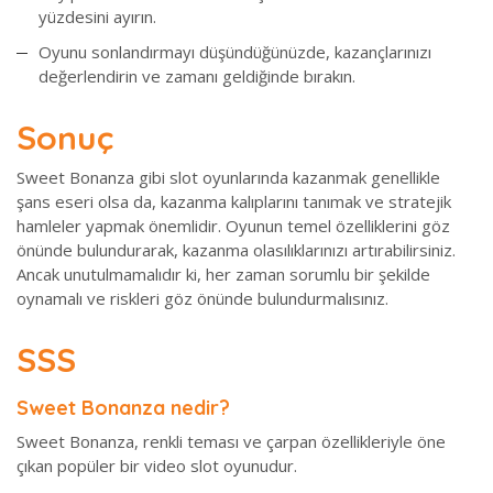
yüzdesini ayırın.
Oyunu sonlandırmayı düşündüğünüzde, kazançlarınızı
değerlendirin ve zamanı geldiğinde bırakın.
Sonuç
Sweet Bonanza gibi slot oyunlarında kazanmak genellikle
şans eseri olsa da, kazanma kalıplarını tanımak ve stratejik
hamleler yapmak önemlidir. Oyunun temel özelliklerini göz
önünde bulundurarak, kazanma olasılıklarınızı artırabilirsiniz.
Ancak unutulmamalıdır ki, her zaman sorumlu bir şekilde
oynamalı ve riskleri göz önünde bulundurmalısınız.
SSS
Sweet Bonanza nedir?
Sweet Bonanza, renkli teması ve çarpan özellikleriyle öne
çıkan popüler bir video slot oyunudur.