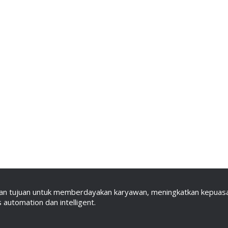
an tujuan untuk memberdayakan karyawan, meningkatkan kepuasan
automation dan intelligent.