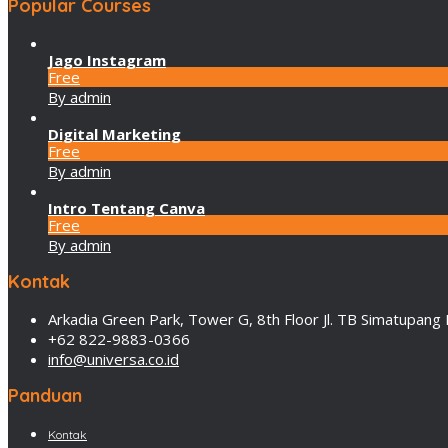
Popular Courses
Jago Instagram
Free
By admin
Digital Marketing
Free
By admin
Intro Tentang Canva
Free
By admin
Kontak
Arkadia Green Park, Tower G, 8th Floor Jl. TB Simatupang 
+62 822-9883-0366
info@universa.co.id
Panduan
Kontak