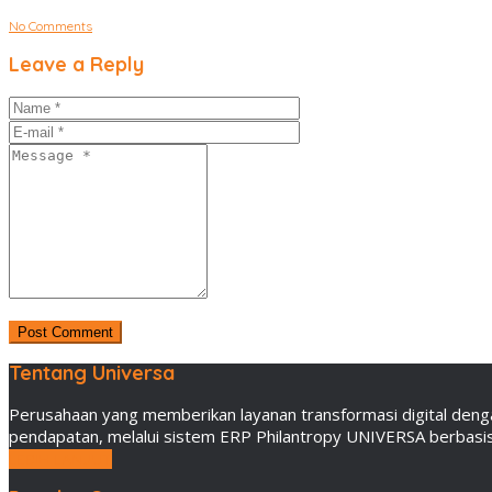
No Comments
Leave a Reply
Tentang Universa
Perusahaan yang memberikan layanan transformasi digital deng
pendapatan, melalui sistem ERP Philantropy UNIVERSA berbasis 
LEBIH LANJUT