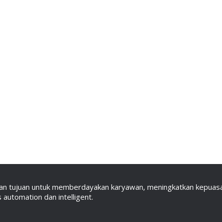
an tujuan untuk memberdayakan karyawan, meningkatkan kepuasan
automation dan intelligent.