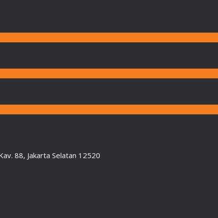
Kav. 88, Jakarta Selatan 12520