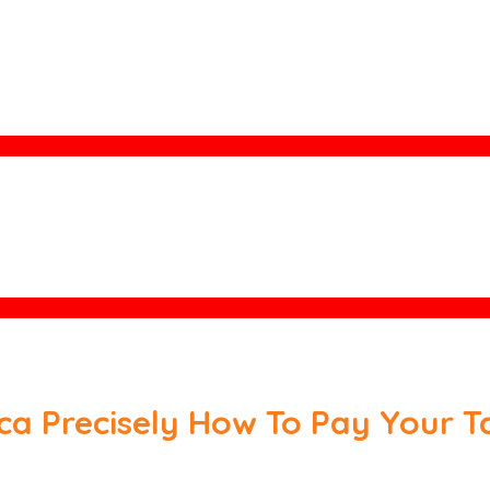
ca Precisely How To Pay Your T