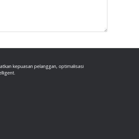
tkan kepuasan pelanggan, optimalisasi
ligent.