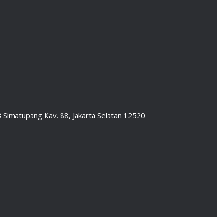
TB Simatupang Kav. 88, Jakarta Selatan 12520