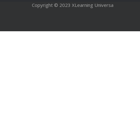
Copyright © 2023 XLearning
Universa