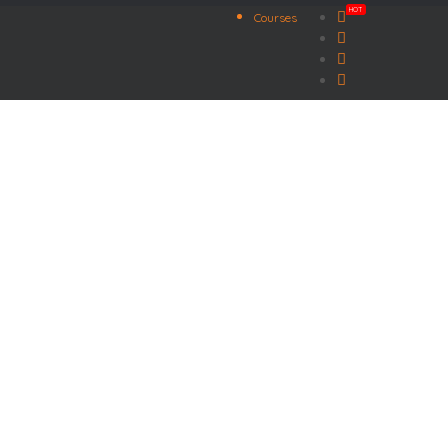
HOT
Courses