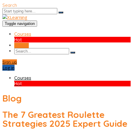
Search
Toggle navigation
Courses
Hot
Sign up
Sign up
Log in
Courses
Hot
Blog
The 7 Greatest Roulette
Strategies 2025 Expert Guide