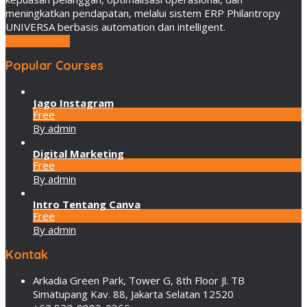
meningkatkan pendapatan, melalui sistem ERP Philantropy
UNIVERSA berbasis automation dan intelligent.
LEBIH LANJUT
Popular Courses
Jago Instagram
Free
By admin
Digital Marketing
Free
By admin
Intro Tentang Canva
Free
By admin
Kontak
Arkadia Green Park, Tower G, 8th Floor Jl. TB
Simatupang Kav. 88, Jakarta Selatan 12520