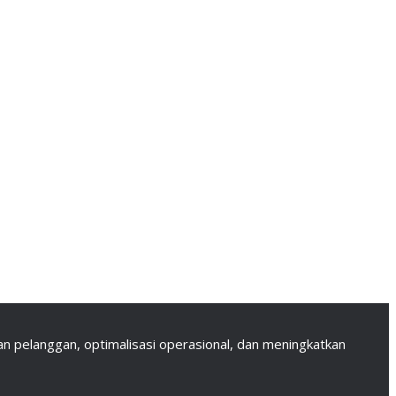
 pelanggan, optimalisasi operasional, dan meningkatkan