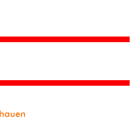
chauen