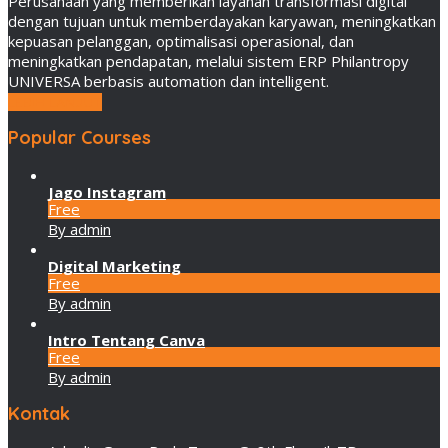
Perusahaan yang memberikan layanan transformasi digital
dengan tujuan untuk memberdayakan karyawan, meningkatkan
kepuasan pelanggan, optimalisasi operasional, dan
meningkatkan pendapatan, melalui sistem ERP Philantropy
UNIVERSA berbasis automation dan intelligent.
LEBIH LANJUT
Popular Courses
Jago Instagram
Free
By admin
Digital Marketing
Free
By admin
Intro Tentang Canva
Free
By admin
Kontak