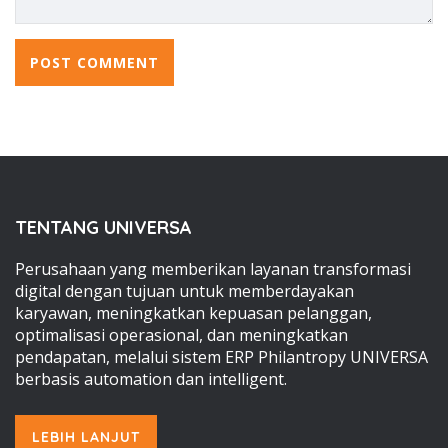
TENTANG UNIVERSA
Perusahaan yang memberikan layanan transformasi
digital dengan tujuan untuk memberdayakan
karyawan, meningkatkan kepuasan pelanggan,
optimalisasi operasional, dan meningkatkan
pendapatan, melalui sistem ERP Philantropy UNIVERSA
berbasis automation dan intelligent.
LEBIH LANJUT