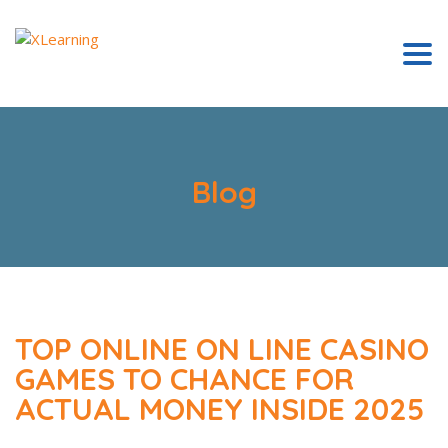
Tog
navi
Blog
TOP ONLINE ON LINE CASINO
GAMES TO CHANCE FOR
ACTUAL MONEY INSIDE 2025