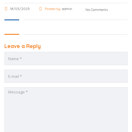
18/03/2025
Posted by:
admin
No Comments
Leave a Reply