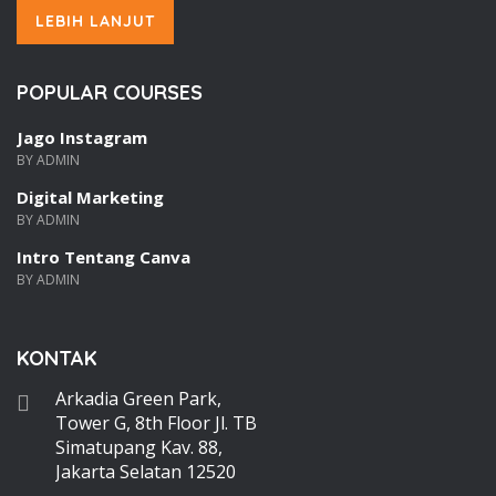
LEBIH LANJUT
POPULAR COURSES
Jago Instagram
BY ADMIN
Digital Marketing
BY ADMIN
Intro Tentang Canva
BY ADMIN
KONTAK
Arkadia Green Park,
Tower G, 8th Floor Jl. TB
Simatupang Kav. 88,
Jakarta Selatan 12520