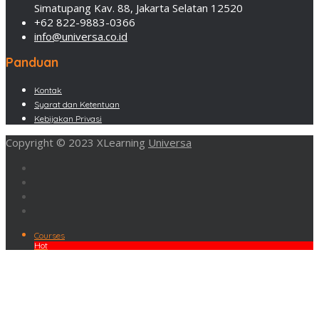
Simatupang Kav. 88, Jakarta Selatan 12520
+62 822-9883-0366
info@universa.co.id
Panduan
Kontak
Syarat dan Ketentuan
Kebijakan Privasi
Copyright © 2023 XLearning
Universa
Courses
Hot