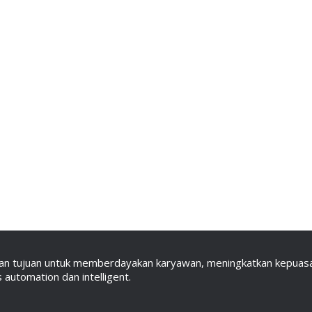
an tujuan untuk memberdayakan karyawan, meningkatkan kepuasan
automation dan intelligent.