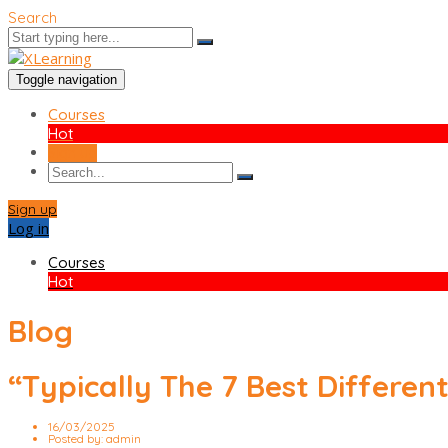
Search
Toggle navigation
Courses
Hot
Sign up
Sign up
Log in
Courses
Hot
Blog
“Typically The 7 Best Differen
16/03/2025
Posted by:
admin