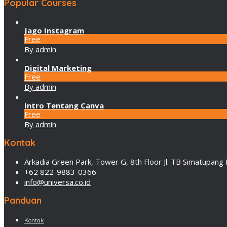
Popular Courses
Jago Instagram
Free
By admin
Digital Marketing
Free
By admin
Intro Tentang Canva
Free
By admin
Kontak
Arkadia Green Park, Tower G, 8th Floor Jl. TB Simatupang 
+62 822-9883-0366
info@universa.co.id
Panduan
Kontak