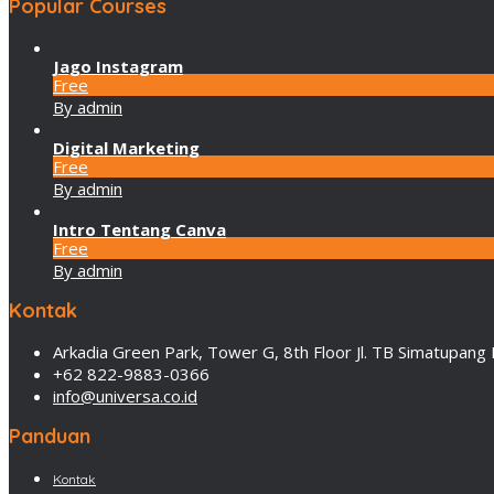
Popular Courses
Jago Instagram
Free
By admin
Digital Marketing
Free
By admin
Intro Tentang Canva
Free
By admin
Kontak
Arkadia Green Park, Tower G, 8th Floor Jl. TB Simatupang 
+62 822-9883-0366
info@universa.co.id
Panduan
Kontak