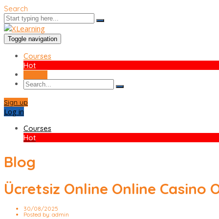
Search
Toggle navigation
Courses
Hot
Sign up
Sign up
Log in
Courses
Hot
Blog
Ücretsiz Online Online Casino 
30/08/2025
Posted by:
admin