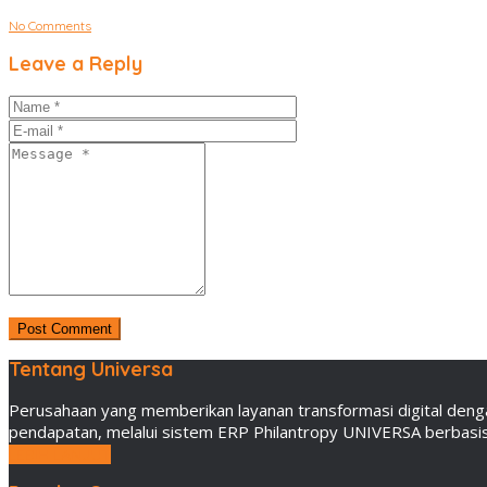
No Comments
Leave a Reply
Tentang Universa
Perusahaan yang memberikan layanan transformasi digital deng
pendapatan, melalui sistem ERP Philantropy UNIVERSA berbasis 
LEBIH LANJUT