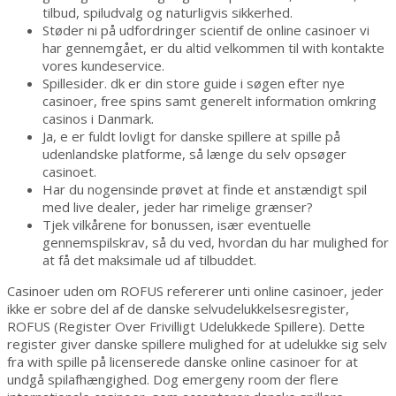
tilbud, spiludvalg og naturligvis sikkerhed.
Støder ni på udfordringer scientif de online casinoer vi
har gennemgået, er du altid velkommen til with kontakte
vores kundeservice.
Spillesider. dk er din store guide i søgen efter nye
casinoer, free spins samt generelt information omkring
casinos i Danmark.
Ja, e er fuldt lovligt for danske spillere at spille på
udenlandske platforme, så længe du selv opsøger
casinoet.
Har du nogensinde prøvet at finde et anstændigt spil
med live dealer, jeder har rimelige grænser?
Tjek vilkårene for bonussen, især eventuelle
gennemspilskrav, så du ved, hvordan du har mulighed for
at få det maksimale ud af tilbuddet.
Casinoer uden om ROFUS refererer unti online casinoer, jeder
ikke er sobre del af de danske selvudelukkelsesregister,
ROFUS (Register Over Frivilligt Udelukkede Spillere). Dette
register giver danske spillere mulighed for at udelukke sig selv
fra with spille på licenserede danske online casinoer for at
undgå spilafhængighed. Dog emergeny room der flere