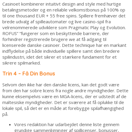
Casinoet kombinerer intuitivt design and style med hurtige
betalingsmetoder og en reliable velkomstbonus på 100% op
til one thousand EUR + 55 free spins. Spillere fremhæver det
brede udvalg af spilleautomater og live casino-spil fra
velrenommerede udviklere som Pragmatic Play og Evolution.
ROFUS” “fungerer som en beskyttende barriere, der
forhindrer registrerede brugere we at få adgang til
licenserede danske casinoer. Dette technique har en markant
indflydelse på både individuelle spillere samt den bredere
spilindustri, idet det sikrer et stærkere fundament for et
sikrere spilmarked.
Trin 4 – Få Din Bonus
Selvom den ikke har den danske licens, kan det godt være
from den har sobre licens fra nogle andre myndigheder. Dette
kunne eksempelvis være en MGA-licens, der er udstedt af de
maltesiske myndigheder. Det er sværere at få oplukke til de
lokale spil, så det er en måde at forebygge spilafhængighed
på.
Vores redaktion har udarbejdet denne liste gennem
grundige sammenligninger af spillicenser, bonusser,