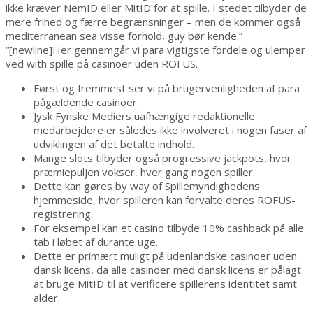
ikke kræver NemID eller MitID for at spille. I stedet tilbyder de
mere frihed og færre begrænsninger – men de kommer også
mediterranean sea visse forhold, guy bør kende.”
“[newline]Her gennemgår vi para vigtigste fordele og ulemper
ved with spille på casinoer uden ROFUS.
Først og fremmest ser vi på brugervenligheden af para
pågældende casinoer.
Jysk Fynske Mediers uafhængige redaktionelle
medarbejdere er således ikke involveret i nogen faser af
udviklingen af det betalte indhold.
Mange slots tilbyder også progressive jackpots, hvor
præmiepuljen vokser, hver gang nogen spiller.
Dette kan gøres by way of Spillemyndighedens
hjemmeside, hvor spilleren kan forvalte deres ROFUS-
registrering.
For eksempel kan et casino tilbyde 10% cashback på alle
tab i løbet af durante uge.
Dette er primært muligt på udenlandske casinoer uden
dansk licens, da alle casinoer med dansk licens er pålagt
at bruge MitID til at verificere spillerens identitet samt
alder.