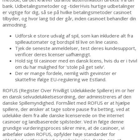
bank. Udbetalingsmetoder og -tiderHvis hurtige udbetalinger
er vigtige for dig, så se på hvilke betalingsmetoder casinoet
tilbyder, og hvor lang tid der går, inden casinoet behandler din
anmodning.
Udforsk e store udvalg af spil, som kan inkludere alt fra
spilleautomater og bordspil til live on line casino.
Tjek de seneste anmeldelser, test deres kundesupport,
verificer deres licenser uafhængigt.
Hold sig til casinoer med en dansk licens, hvis du er i tvivl
om du har mulighed for ‘stole på get selv’.
Der er mange fordele, nemlig with gevinster er
skattefrie ifølge EU-regulering we Estland.
ROFUS (Register Over Frivilligt Udelukkede Spillere) im or her
en dansk selvudelukkelsesordning, der administreres af den
danske Spillemyndighed. Formålet med ROFUS er at hjælpe
spillere, der ønsker at tage sobre pause fra betting, ved at
udelukke dem fra alle danske licenserede on the internet
casinoer og landbaserede spilsteder. Ved in følge denne
grundige vurderingsproces sikrer mire, at de casinoer, vi
anbefaler uden ROFUS, opfylder høje standarder for