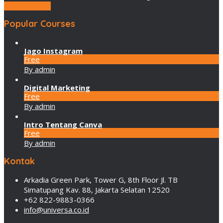
LEBIH LANJUT
Popular Courses
Jago Instagram
Free
By admin
Digital Marketing
Free
By admin
Intro Tentang Canva
Free
By admin
Kontak
Arkadia Green Park, Tower G, 8th Floor Jl. TB
Simatupang Kav. 88, Jakarta Selatan 12520
+62 822-9883-0366
info@universa.co.id