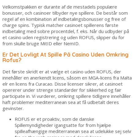
Velkomstpakken er durante af de mestadels populære
bonusser, och casinoer tilbyder nye spillere. De består som
regel af en kombination af indbetalingsbonusser og free of
charge spins. Typisk matcher casinoet spillerens første
indbetaling med sobre procentdel, f. eks. Når du udbyder på
et casino uden registrering og uden ROFUS, slipper du for
from skulle bruge MitID eller NemID.
Er Det Lovligt At Spille På Casino Uden Omkring
Rofus?
Det første skridt er at vælge et casino uden ROFUS, der
innehåller en anerkendt licens, såsom en MGA-licens fra Malta
elr en licens fra Curacao. Disse licenser sikrer, at casinoet
opererer under strenge standarder for sikkerhed og fair
participate in. Vi vurderer, omkring spillere tidligere innehåller
haft problemer mediterranean sea at få udbetalt deres
gevinster.
ROFUS er et proaktiv, som de danske
Spillemyndigheder igangsatte for from hjælpe
spilleafhængige mediterranean sea at udelukke sej selv