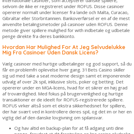
internationale casinoer, som accepterer danske spillere,
selvom de ikke er registreret under ROFUS. Disse casinoer
opererer normalt under licenser fra lande och Malta, Curacao,
Gibraltar eller Storbritannien. Bankoverførsel er en af de mest
anvendte betalingsmetoder på casinoer uden ROFUS. Denne
metode giver spillere mulighed for with indbetale og udbetale
penge direkte fra deres bankkonto.
Hvordan Har Mulighed For At Jeg Selvudelukke
Mig Fra Casinoer Uden Dansk Licens?
Vælg casinoer med hurtige udbetalinger og god support, så du
får en problemfri oplevelse hver gang. 31Bets Casino skiller
sig ud med take a seat moderne design samt et imponerende
udvalg af over 2k spil, inklusive slots, poker og betting. Det
opererer under en MGA-licens, hvad for et sikrer en høj grad
af troværdighed. Med fokus på brugervenlighed og hurtige
transaktioner er de ideelt for ROFUS-registrerede spillere.
ROFUS virker altså som et ekstra sikkerhedsnet for spillere,
der har svært ved in kontrollere deres spil, og det im or her en
vigtig del af den danske lovgivning om spilansvar.
Og hav altid en backup-plan for at få adgang unti dine