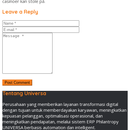
casinoer kan stole på.
Leave a Reply
Tentang Universa
Perusahaan yang memberikan layanan transformasi digital
dengan tujuan untuk memberdayakan karyawan, meningkatkan
kepuasan pelanggan, optimalisasi operasional, dan
meningkatkan pendapatan, melalui sistem ERP Philantropy
UNIVERSA berbasis automation dan intelligent.