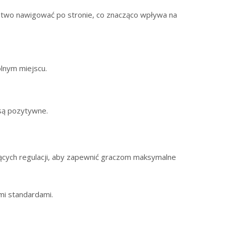
ą łatwo nawigować po stronie, co znacząco wpływa na
lnym miejscu.
 są pozytywne.
ących regulacji, aby zapewnić graczom maksymalne
mi standardami.