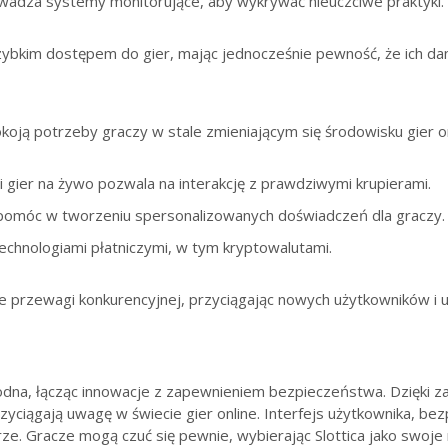
adza systemy monitorujące, aby wykrywać nieuczciwe praktyki.
ybkim dostępem do gier, mając jednocześnie pewność, że ich dan
pokoją potrzeby graczy w stale zmieniającym się środowisku gier
gier na żywo pozwala na interakcję z prawdziwymi krupierami.
omóc w tworzeniu spersonalizowanych doświadczeń dla graczy.
echnologiami płatniczymi, w tym kryptowalutami.
ie przewagi konkurencyjnej, przyciągając nowych użytkowników i u
norodna, łącząc innowacje z zapewnieniem bezpieczeństwa. Dzięki
yciągają uwagę w świecie gier online. Interfejs użytkownika, be
rze. Gracze mogą czuć się pewnie, wybierając Slottica jako swoje