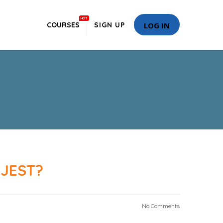
HOT
COURSES
SIGN UP
LOG IN
 JEST?
No Comments