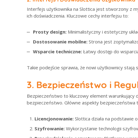
Interfejs użytkownika na Slottica jest stworzony z 
ich doświadczenia. Kluczowe cechy interfejsu to:
Prosty design:
Minimalistyczny i estetyczny ukła
Dostosowanie mobilne:
Strona jest zoptymaliz
Wsparcie techniczne:
Łatwy dostęp do wsparcia
Takie podejście sprawia, że nowi użytkownicy stają 
3. Bezpieczeństwo i Regu
Bezpieczeństwo to kluczowy element warunkujący dz
bezpieczeństwo. Główne aspekty bezpieczeństwa t
Licencjonowanie:
Slottica działa na podstawie 
Szyfrowanie:
Wykorzystanie technologii szyfrow