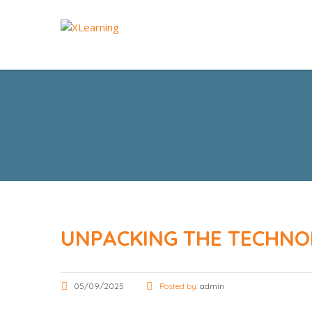
UNPACKING THE TECHNOL
05/09/2025
Posted by:
admin