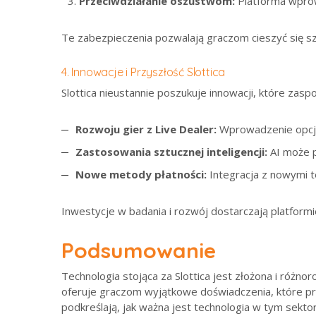
Przeciwdziałanie oszustwom:
Platforma wprow
Te zabezpieczenia pozwalają graczom cieszyć się sz
4. Innowacje i Przyszłość Slottica
Slottica nieustannie poszukuje innowacji, które zas
Rozwoju gier z Live Dealer:
Wprowadzenie opcji 
Zastosowania sztucznej inteligencji:
AI może p
Nowe metody płatności:
Integracja z nowymi t
Inwestycje w badania i rozwój dostarczają platform
Podsumowanie
Technologia stojąca za Slottica jest złożona i róż
oferuje graczom wyjątkowe doświadczenia, które prz
podkreślają, jak ważna jest technologia w tym sekto