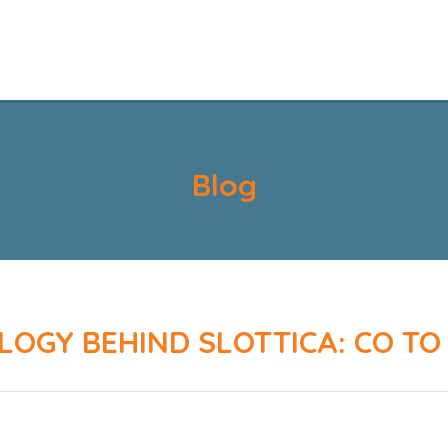
Blog
OGY BEHIND SLOTTICA: CO TO