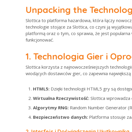
Unpacking the Technology
Slottica to platforma hazardowa, która łączy nowocz
technologie stojące za Slottica, co czyni ją wyjąt
platformą oraz o tym, co sprawia, że jest popularn
funkcjonować.
1. Technologia Gier i Op
Slottica korzysta z najnowocześniejszych technolo
wiodących dostawców gier, co zapewnia największą r
HTML5:
Dzięki technologii HTML5 gry są dostęp
Wirtualna Rzeczywistość:
Slottica wprowadza e
Algorytmy RNG:
Random Number Generator (RNG)
Bezpieczeństwo danych:
Platforma stosuje za
2. Interfejs i Doświadczenia Użytkownika