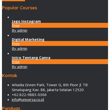
Popular Courses
Jago Instagram
Free
By admin
Digital Marketing
Free
By admin
Intro Tentang Canva
Free
By admin
Kontak
Arkadia Green Park, Tower G, 8th Floor Jl. TB
Simatupang Kav. 88, Jakarta Selatan 12520
+62 822-9883-0366
info@universa.co.id
Panduan