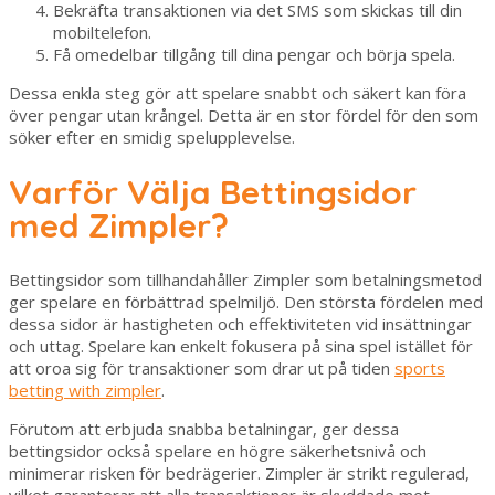
Bekräfta transaktionen via det SMS som skickas till din
mobiltelefon.
Få omedelbar tillgång till dina pengar och börja spela.
Dessa enkla steg gör att spelare snabbt och säkert kan föra
över pengar utan krångel. Detta är en stor fördel för den som
söker efter en smidig spelupplevelse.
Varför Välja Bettingsidor
med Zimpler?
Bettingsidor som tillhandahåller Zimpler som betalningsmetod
ger spelare en förbättrad spelmiljö. Den största fördelen med
dessa sidor är hastigheten och effektiviteten vid insättningar
och uttag. Spelare kan enkelt fokusera på sina spel istället för
att oroa sig för transaktioner som drar ut på tiden
sports
betting with zimpler
.
Förutom att erbjuda snabba betalningar, ger dessa
bettingsidor också spelare en högre säkerhetsnivå och
minimerar risken för bedrägerier. Zimpler är strikt regulerad,