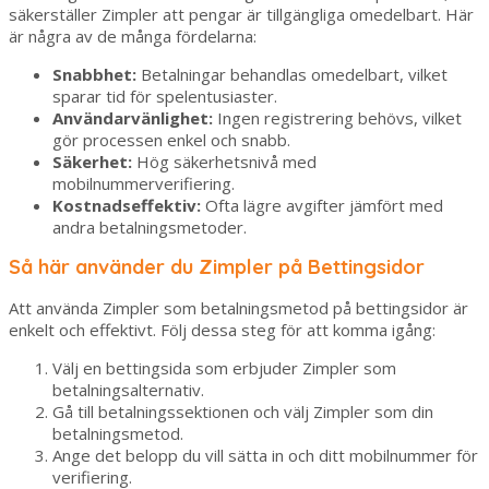
säkerställer Zimpler att pengar är tillgängliga omedelbart. Här
är några av de många fördelarna:
Snabbhet:
Betalningar behandlas omedelbart, vilket
sparar tid för spelentusiaster.
Användarvänlighet:
Ingen registrering behövs, vilket
gör processen enkel och snabb.
Säkerhet:
Hög säkerhetsnivå med
mobilnummerverifiering.
Kostnadseffektiv:
Ofta lägre avgifter jämfört med
andra betalningsmetoder.
Så här använder du Zimpler på Bettingsidor
Att använda Zimpler som betalningsmetod på bettingsidor är
enkelt och effektivt. Följ dessa steg för att komma igång:
Välj en bettingsida som erbjuder Zimpler som
betalningsalternativ.
Gå till betalningssektionen och välj Zimpler som din
betalningsmetod.
Ange det belopp du vill sätta in och ditt mobilnummer för
verifiering.