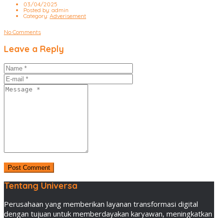
03/04/2025
Posted by:
admin
Category:
Adverisement
No Comments
Leave a Reply
Tentang Universa
Perusahaan yang memberikan layanan transformasi digital
dengan tujuan untuk memberdayakan karyawan, meningkatkan