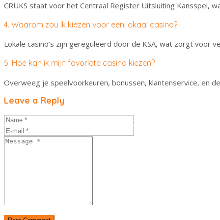
CRUKS staat voor het Centraal Register Uitsluiting Kansspel, wat
4. Waarom zou ik kiezen voor een lokaal casino?
Lokale casino’s zijn gereguleerd door de KSA, wat zorgt voor ve
5. Hoe kan ik mijn favoriete casino kiezen?
Overweeg je speelvoorkeuren, bonussen, klantenservice, en d
Leave a Reply