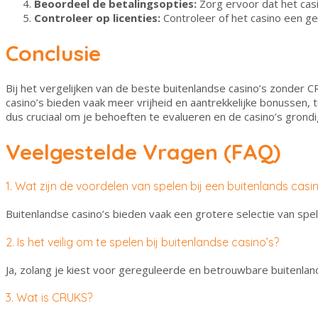
Beoordeel de betalingsopties:
Zorg ervoor dat het casi
Controleer op licenties:
Controleer of het casino een ge
Conclusie
Bij het vergelijken van de beste buitenlandse casino’s zonder C
casino’s bieden vaak meer vrijheid en aantrekkelijke bonussen, 
dus cruciaal om je behoeften te evalueren en de casino’s grondi
Veelgestelde Vragen (FAQ)
1. Wat zijn de voordelen van spelen bij een buitenlands casi
Buitenlandse casino’s bieden vaak een grotere selectie van spell
2. Is het veilig om te spelen bij buitenlandse casino’s?
Ja, zolang je kiest voor gereguleerde en betrouwbare buitenlands
3. Wat is CRUKS?