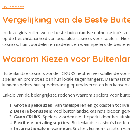
No Comments
Vergelijking van de Beste Bui
In deze gids zullen we de beste buitenlandse online casino’s zo
op de beschikbaarheid van bepaalde casino’s voor spelers. Hierd
casino’s, hun voordelen en nadelen, en waar spelers de beste e
Waarom Kiezen voor Buitenlan
Buitenlandse casino’s zonder CRUKS hebben verschillende voord
spellen en promoties dan hun lokale tegenhangers. Daarnaast s
kunnen spelers hun speelervaring optimaliseren en hun kansen 
Enkele van de belangrijkste redenen waarom spelers voor buitenl
Grote spelkeuzes:
Van tafelspellen en gokkasten tot live 
Betere bonussen:
Veel buitenlandse casino’s bieden ge
Geen CRUKS:
Spelers worden niet beperkt door het uitsl
Flexibele betalingsopties:
Buitenlandse casino’s bieden 
Internationale ervaringen:
Spelers kunnen genieten van 