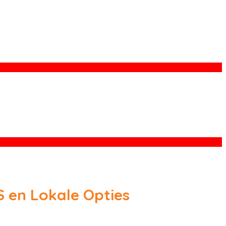
S en Lokale Opties