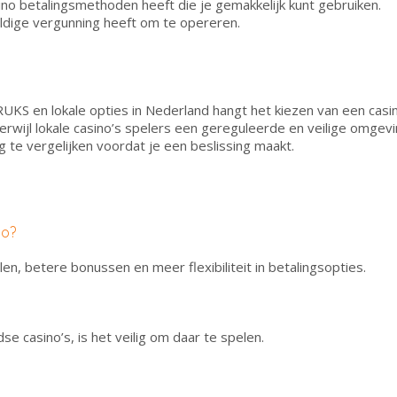
no betalingsmethoden heeft die je gemakkelijk kunt gebruiken.
ldige vergunning heeft om te opereren.
RUKS en lokale opties in Nederland hangt het kiezen van een casin
terwijl lokale casino’s spelers een gereguleerde en veilige omge
g te vergelijken voordat je een beslissing maakt.
no?
en, betere bonussen en meer flexibiliteit in betalingsopties.
e casino’s, is het veilig om daar te spelen.