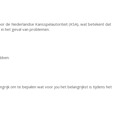
door de Nederlandse Kansspelautoriteit (KSA), wat betekent dat
g in het geval van problemen.
ebben.
ngrijk om te bepalen wat voor jou het belangrijkst is tijdens het