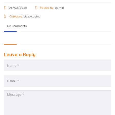
03/02/2025
Posted by:
admin
Category:
bizzo casino
No Comments
Leave a Reply