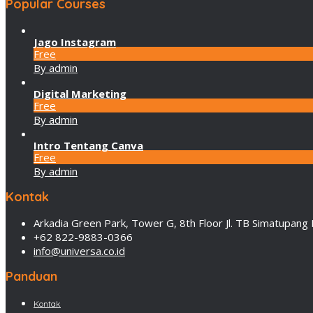
Popular Courses
Jago Instagram
Free
By admin
Digital Marketing
Free
By admin
Intro Tentang Canva
Free
By admin
Kontak
Arkadia Green Park, Tower G, 8th Floor Jl. TB Simatupang 
+62 822-9883-0366
info@universa.co.id
Panduan
Kontak