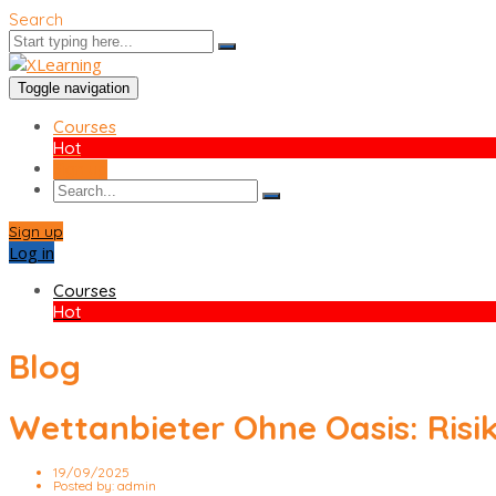
Search
Toggle navigation
Courses
Hot
Sign up
Sign up
Log in
Courses
Hot
Blog
Wettanbieter Ohne Oasis: Risi
19/09/2025
Posted by:
admin