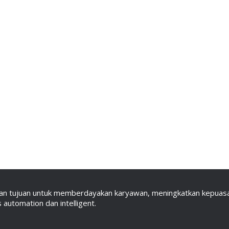
an tujuan untuk memberdayakan karyawan, meningkatkan kepuasan
automation dan intelligent.