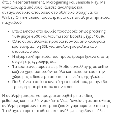
όπως Netentertainment, Microgaming και Sensible Play. Με
γενναιόδωρα μπόνους, άμεσες αναλήψεις και
ανταγωνιστικές αποδόσεις στο αθλητικό στοίχημα, το
Winbay On line casino προσφέρει μια ανεπανάληπτη εμπειρία
παιχνιδιού.
Επωφελήσου από ειδικές προσφορές όπως procuring
10% μέχρι €500 και Accumulator Boosts μέχρι 100%.
Όλες οι συναλλαγές προστατεύονται από κορυφαία
κρυπτογράφηση SSL για απόλυτη ασφάλεια των
δεδομένων σου.
Η εξαιρετική εμπειρία που προσφέρουμε ξεκινά από τη
στιγμή της εγγραφής σας.
Τα κρυπτονομίσματα ώς μέθοδο συναλλαγής σε online
καζινο χρησιμοποιούνται όλο και περισσότερο στην
χώρα μας ειδικότερα απο παικτες νεότερης ηλικίας.
Παίξε άνετα από το κινητό ή το tablet σου, με την ίδια
τρομερή εμπειρία όπου κι αν είσαι.
Η ανάληψη μπορεί να πραγματοποιηθεί με τις ίδιες
μεθόδους και επιπλέον με κάρτα Visa, Revolut, ή με απευθείας
ανάληψη χρημάτων στον τραπεζικό λογαριασμό του παίκτη.
Τα ελάχιστα όρια κατάθεσης και ανάληψης σχεδόν σε όλες