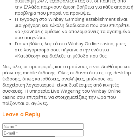
διαθέσιμη 24/7, εξασφαλίζοντας ότι οι παίκτες από
την Ελλάδα παίρνουν άμεση βοήθεια για κάθε απορία ή
πρόβλημα που μπορεί να προκύψει.
Η εγγραφή στο Winbay Gambling establishment είναι
μια γρήγορη και εύκολη διαδικασία που σου επιτρέπει
να ξεκινήσεις αμέσως να απολαμβάνεις τα αγαπημένα
σου παιχνίδια.
Για να βάλεις λεφτά στο Winbay On line casino, μπες
στο λογαριασμό σου, πήγαινε στην ενότητα
«Κατάθεση» και διάλεξε τη μέθοδο που θες.
Ναι, όλες οι προσφορές και τα μπόνους είναι διαθέσιμα και
μέσω της mobile έκδοσης. Όλες οι δυνατότητες της desktop
έκδοσης, όπως καταθέσεις, αναλήψεις, μπόνους και
διαχείριση λογαριασμού, είναι διαθέσιμες από κινητές
συσκευές. Η υπηρεσία Live Wagering του Winbay Online
casino σου επιτρέπει να στοιχηματίζεις την ώρα που
παίζονται οι αγώνες.
Leave a Reply