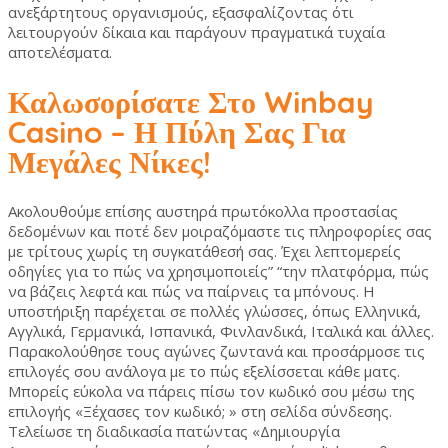
ανεξάρτητους οργανισμούς, εξασφαλίζοντας ότι
λειτουργούν δίκαια και παράγουν πραγματικά τυχαία
αποτελέσματα.
Καλωσορίσατε Στο Winbay
Casino – Η Πύλη Σας Για
Μεγάλες Νίκες!
Ακολουθούμε επίσης αυστηρά πρωτόκολλα προστασίας
δεδομένων και ποτέ δεν μοιραζόμαστε τις πληροφορίες σας
με τρίτους χωρίς τη συγκατάθεσή σας. Έχει λεπτομερείς
οδηγίες για το πώς να χρησιμοποιείς” “την πλατφόρμα, πώς
να βάζεις λεφτά και πώς να παίρνεις τα μπόνους. Η
υποστήριξη παρέχεται σε πολλές γλώσσες, όπως Ελληνικά,
Αγγλικά, Γερμανικά, Ισπανικά, Φινλανδικά, Ιταλικά και άλλες.
Παρακολούθησε τους αγώνες ζωντανά και προσάρμοσε τις
επιλογές σου ανάλογα με το πώς εξελίσσεται κάθε ματς.
Μπορείς εύκολα να πάρεις πίσω τον κωδικό σου μέσω της
επιλογής «Ξέχασες τον κωδικό; » στη σελίδα σύνδεσης.
Τελείωσε τη διαδικασία πατώντας «Δημιουργία