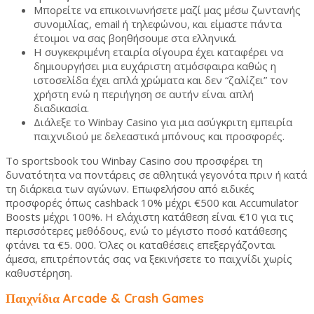
Μπορείτε να επικοινωνήσετε μαζί μας μέσω ζωντανής
συνομιλίας, email ή τηλεφώνου, και είμαστε πάντα
έτοιμοι να σας βοηθήσουμε στα ελληνικά.
Η συγκεκριμένη εταιρία σίγουρα έχει καταφέρει να
δημιουργήσει μια ευχάριστη ατμόσφαιρα καθώς η
ιστοσελίδα έχει απλά χρώματα και δεν “ζαλίζει” τον
χρήστη ενώ η περιήγηση σε αυτήν είναι απλή
διαδικασία.
Διάλεξε το Winbay Casino για μια ασύγκριτη εμπειρία
παιχνιδιού με δελεαστικά μπόνους και προσφορές.
Το sportsbook του Winbay Casino σου προσφέρει τη
δυνατότητα να ποντάρεις σε αθλητικά γεγονότα πριν ή κατά
τη διάρκεια των αγώνων. Επωφελήσου από ειδικές
προσφορές όπως cashback 10% μέχρι €500 και Accumulator
Boosts μέχρι 100%. Η ελάχιστη κατάθεση είναι €10 για τις
περισσότερες μεθόδους, ενώ το μέγιστο ποσό κατάθεσης
φτάνει τα €5. 000. Όλες οι καταθέσεις επεξεργάζονται
άμεσα, επιτρέποντάς σας να ξεκινήσετε το παιχνίδι χωρίς
καθυστέρηση.
Παιχνίδια Arcade & Crash Games