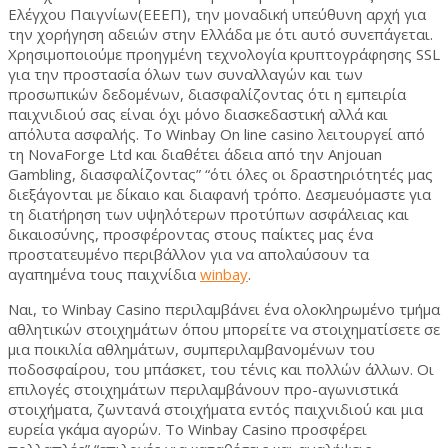
Ελέγχου Παιγνίων(ΕΕΕΠ), την μοναδική υπεύθυνη αρχή για
την χορήγηση αδειών στην Ελλάδα με ότι αυτό συνεπάγεται.
Χρησιμοποιούμε προηγμένη τεχνολογία κρυπτογράφησης SSL
για την προστασία όλων των συναλλαγών και των
προσωπικών δεδομένων, διασφαλίζοντας ότι η εμπειρία
παιχνιδιού σας είναι όχι μόνο διασκεδαστική αλλά και
απόλυτα ασφαλής. Το Winbay On line casino λειτουργεί από
τη NovaForge Ltd και διαθέτει άδεια από την Anjouan
Gambling, διασφαλίζοντας” “ότι όλες οι δραστηριότητές μας
διεξάγονται με δίκαιο και διαφανή τρόπο. Δεσμευόμαστε για
τη διατήρηση των υψηλότερων προτύπων ασφάλειας και
δικαιοσύνης, προσφέροντας στους παίκτες μας ένα
προστατευμένο περιβάλλον για να απολαύσουν τα
αγαπημένα τους παιχνίδια
winbay
.
Ναι, το Winbay Casino περιλαμβάνει ένα ολοκληρωμένο τμήμα
αθλητικών στοιχημάτων όπου μπορείτε να στοιχηματίσετε σε
μια ποικιλία αθλημάτων, συμπεριλαμβανομένων του
ποδοσφαίρου, του μπάσκετ, του τένις και πολλών άλλων. Οι
επιλογές στοιχημάτων περιλαμβάνουν προ-αγωνιστικά
στοιχήματα, ζωντανά στοιχήματα εντός παιχνιδιού και μια
ευρεία γκάμα αγορών. Το Winbay Casino προσφέρει