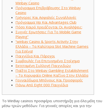
Winbay Casino
Πρόγραμμα Επιβράβευσης Στο Winbay
Casino
Γρήγορες Και Ασφαλείς Συναλλαγές
Πρόγραμμα Vip Και Advantages Club
Πόσο Καιρό Χρειάζονται Οι Αναλήψεις;
Συχνές Ερωτήσεις Για Το Mobile Game
Playing”
“winbay Casino & Sports Activity Στην
Ελλάδα – Τα Καλύτερα Slot Machine Games
Για Εσένα!
Παιχνίδια Και Πάροχοι
Συμβουλές Για Επιτυχημένο Στοίχημα
Εκτεταμένη Συλλογή Παιχνιδιών
Παίξτε Στο Winbay Gambling Establishment
– Το Κορυφαίο Online Καζίνο Στην Ελλάδα
Γενναιόδωρα Μπόνους Και Προσφορές
Πάνω Από Eight 000 Παιχνίδια
Το WinBay casinos προσφέρει υποστήριξη για όλα μέλη του
μέσω τριών μεθόδων. Για γενικές απορίες και για την