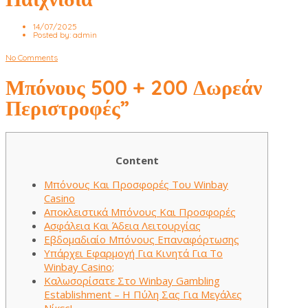
14/07/2025
Posted by:
admin
No Comments
Μπόνους 500 + 200 Δωρεάν
Περιστροφές”
Content
Μπόνους Και Προσφορές Του Winbay
Casino
Αποκλειστικά Μπόνους Και Προσφορές
Ασφάλεια Και Άδεια Λειτουργίας
Εβδομαδιαίο Μπόνους Επαναφόρτωσης
Υπάρχει Εφαρμογή Για Κινητά Για Το
Winbay Casino;
Καλωσορίσατε Στο Winbay Gambling
Establishment – Η Πύλη Σας Για Μεγάλες