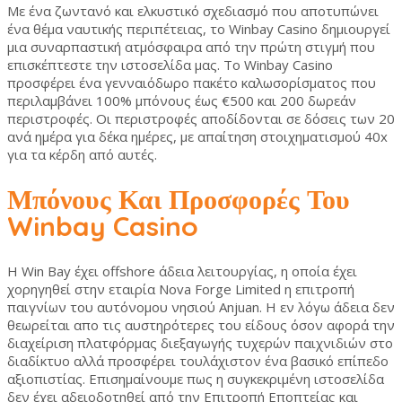
Με ένα ζωντανό και ελκυστικό σχεδιασμό που αποτυπώνει
ένα θέμα ναυτικής περιπέτειας, το Winbay Casino δημιουργεί
μια συναρπαστική ατμόσφαιρα από την πρώτη στιγμή που
επισκέπτεστε την ιστοσελίδα μας. Το Winbay Casino
προσφέρει ένα γενναιόδωρο πακέτο καλωσορίσματος που
περιλαμβάνει 100% μπόνους έως €500 και 200 δωρεάν
περιστροφές. Οι περιστροφές αποδίδονται σε δόσεις των 20
ανά ημέρα για δέκα ημέρες, με απαίτηση στοιχηματισμού 40x
για τα κέρδη από αυτές.
Μπόνους Και Προσφορές Του
Winbay Casino
Η Win Bay έχει offshore άδεια λειτουργίας, η οποία έχει
χορηγηθεί στην εταιρία Nova Forge Limited η επιτροπή
παιγνίων του αυτόνομου νησιού Anjuan. Η εν λόγω άδεια δεν
θεωρείται απο τις αυστηρότερες του είδους όσον αφορά την
διαχείριση πλατφόρμας διεξαγωγής τυχερών παιχνιδιών στο
διαδίκτυο αλλά προσφέρει τουλάχιστον ένα βασικό επίπεδο
αξιοπιστίας. Επισημαίνουμε πως η συγκεκριμένη ιστοσελίδα
δεν έχει αδειοδοτηθεί από την Επιτροπή Εποπτείας και