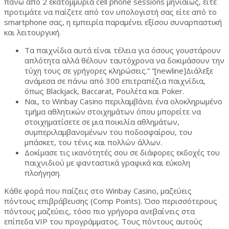
πάνω από 2 εκατομμύρια cell phone sessions μηνιαίως, είτε
προτιμάτε να παίζετε από τον υπολογιστή σας είτε από το
smartphone σας, η εμπειρία παραμένει εξίσου συναρπαστική
και λειτουργική.
Τα παιχνίδια αυτά είναι τέλεια για όσους γουστάρουν
απλότητα αλλά θέλουν ταυτόχρονα να δοκιμάσουν την
τύχη τους σε γρήγορες κληρώσεις.” “[newline]Διάλεξε
ανάμεσα σε πάνω από 300 επιτραπέζια παιχνίδια,
όπως Blackjack, Baccarat, Ρουλέτα και Poker.
Ναι, το Winbay Casino περιλαμβάνει ένα ολοκληρωμένο
τμήμα αθλητικών στοιχημάτων όπου μπορείτε να
στοιχηματίσετε σε μια ποικιλία αθλημάτων,
συμπεριλαμβανομένων του ποδοσφαίρου, του
μπάσκετ, του τένις και πολλών άλλων.
Δοκίμασε τις ικανότητές σου σε διάφορες εκδοχές του
παιχνιδιού με φανταστικά γραφικά και εύκολη
πλοήγηση.
Κάθε φορά που παίζεις στο Winbay Casino, μαζεύεις
πόντους επιβράβευσης (Comp Points). Όσο περισσότερους
πόντους μαζεύεις, τόσο πιο γρήγορα ανεβαίνεις στα
επίπεδα VIP του προγράμματος. Τους πόντους αυτούς