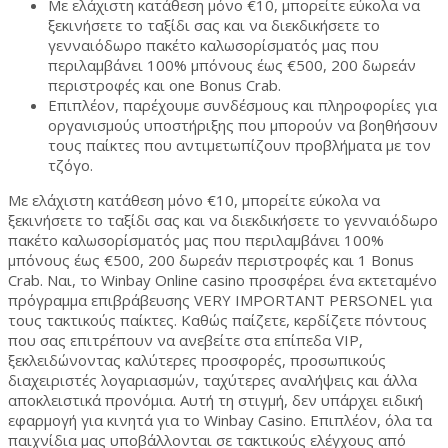
Με ελάχιστη κατάθεση μόνο €10, μπορείτε εύκολα να
ξεκινήσετε το ταξίδι σας και να διεκδικήσετε το
γενναιόδωρο πακέτο καλωσορίσματός μας που
περιλαμβάνει 100% μπόνους έως €500, 200 δωρεάν
περιστροφές και one Bonus Crab.
Επιπλέον, παρέχουμε συνδέσμους και πληροφορίες για
οργανισμούς υποστήριξης που μπορούν να βοηθήσουν
τους παίκτες που αντιμετωπίζουν προβλήματα με τον
τζόγο.
Με ελάχιστη κατάθεση μόνο €10, μπορείτε εύκολα να
ξεκινήσετε το ταξίδι σας και να διεκδικήσετε το γενναιόδωρο
πακέτο καλωσορίσματός μας που περιλαμβάνει 100%
μπόνους έως €500, 200 δωρεάν περιστροφές και 1 Bonus
Crab. Ναι, το Winbay Online casino προσφέρει ένα εκτεταμένο
πρόγραμμα επιβράβευσης VERY IMPORTANT PERSONEL για
τους τακτικούς παίκτες. Καθώς παίζετε, κερδίζετε πόντους
που σας επιτρέπουν να ανεβείτε στα επίπεδα VIP,
ξεκλειδώνοντας καλύτερες προσφορές, προσωπικούς
διαχειριστές λογαριασμών, ταχύτερες αναλήψεις και άλλα
αποκλειστικά προνόμια. Αυτή τη στιγμή, δεν υπάρχει ειδική
εφαρμογή για κινητά για το Winbay Casino. Επιπλέον, όλα τα
παιχνίδια μας υποβάλλονται σε τακτικούς ελέγχους από