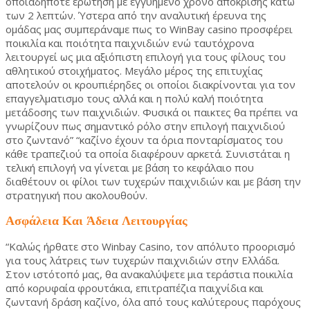
οποιαδήποτε ερώτηση με εγγυημένο χρόνο απόκρισης κάτω
των 2 λεπτών. Ύστερα από την αναλυτική έρευνα της
ομάδας μας συμπεράναμε πως το WinBay casino προσφέρει
ποικιλία και ποιότητα παιχνιδιών ενώ ταυτόχρονα
λειτουργεί ως μια αξιόπιστη επιλογή για τους φίλους του
αθλητικού στοιχήματος. Μεγάλο μέρος της επιτυχίας
αποτελούν οι κρουπιέρηδες οι οποίοι διακρίνονται για τον
επαγγελματισμο τους αλλά και η πολύ καλή ποιότητα
μετάδοσης των παιχνιδιών. Φυσικά οι παικτες θα πρέπει να
γνωρίζουν πως σημαντικό ρόλο στην επιλογή παιχνιδιού
στο ζωντανό” “καζίνο έχουν τα όρια πονταρίσματος του
κάθε τραπεζιού τα οποία διαφέρουν αρκετά. Συνιστάται η
τελική επιλογή να γίνεται με βάση το κεφάλαιο που
διαθέτουν οι φίλοι των τυχερών παιχνιδιών και με βάση την
στρατηγική που ακολουθούν.
Ασφάλεια Και Άδεια Λειτουργίας
“Καλώς ήρθατε στο Winbay Casino, τον απόλυτο προορισμό
για τους λάτρεις των τυχερών παιχνιδιών στην Ελλάδα.
Στον ιστότοπό μας, θα ανακαλύψετε μια τεράστια ποικιλία
από κορυφαία φρουτάκια, επιτραπέζια παιχνίδια και
ζωντανή δράση καζίνο, όλα από τους καλύτερους παρόχους