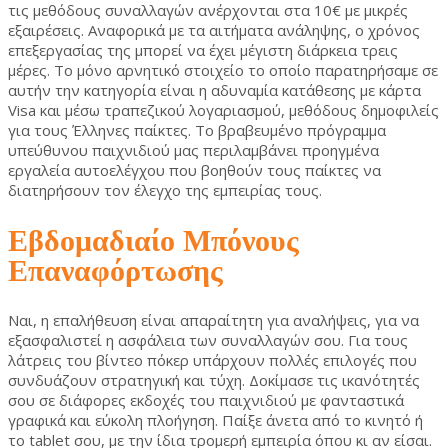
τις μεθόδους συναλλαγών ανέρχονται στα 10€ με μικρές
εξαιρέσεις. Αναφορικά με τα αιτήματα ανάληψης, ο χρόνος
επεξεργασίας της μπορεί να έχει μέγιστη διάρκεια τρεις
μέρες. Το μόνο αρνητικό στοιχείο το οποίο παρατηρήσαμε σε
αυτήν την κατηγορία είναι η αδυναμία κατάθεσης με κάρτα
Visa και μέσω τραπεζικού λογαριασμού, μεθόδους δημοφιλείς
για τους Έλληνες παίκτες. Το βραβευμένο πρόγραμμα
υπεύθυνου παιχνιδιού μας περιλαμβάνει προηγμένα
εργαλεία αυτοελέγχου που βοηθούν τους παίκτες να
διατηρήσουν τον έλεγχο της εμπειρίας τους.
Εβδομαδιαίο Μπόνους
Επαναφόρτωσης
Ναι, η επαλήθευση είναι απαραίτητη για αναλήψεις, για να
εξασφαλιστεί η ασφάλεια των συναλλαγών σου. Για τους
λάτρεις του βίντεο πόκερ υπάρχουν πολλές επιλογές που
συνδυάζουν στρατηγική και τύχη. Δοκίμασε τις ικανότητές
σου σε διάφορες εκδοχές του παιχνιδιού με φανταστικά
γραφικά και εύκολη πλοήγηση. Παίξε άνετα από το κινητό ή
το tablet σου, με την ίδια τρομερή εμπειρία όπου κι αν είσαι.