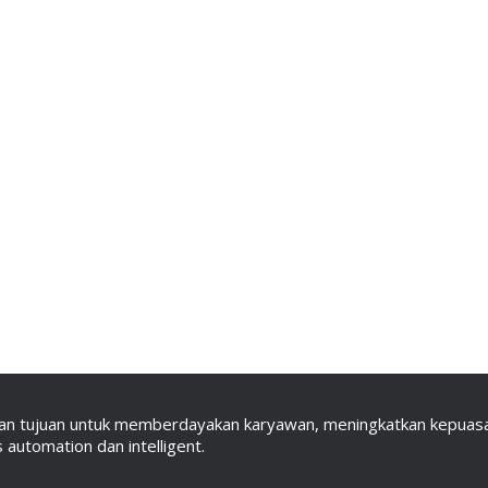
an tujuan untuk memberdayakan karyawan, meningkatkan kepuasan
automation dan intelligent.