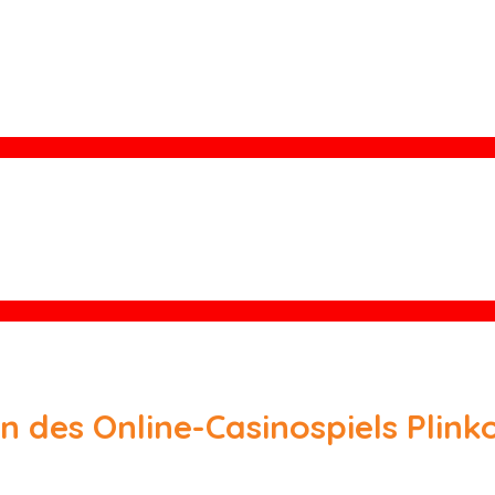
n des Online-Casinospiels Plink