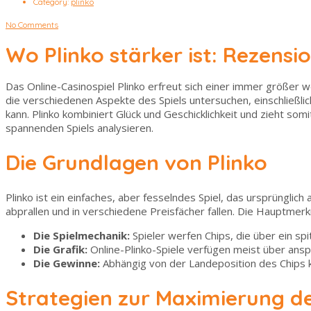
Category:
plinko
No Comments
Wo Plinko stärker ist: Rezensio
Das Online-Casinospiel Plinko erfreut sich einer immer größer 
die verschiedenen Aspekte des Spiels untersuchen, einschließli
kann. Plinko kombiniert Glück und Geschicklichkeit und zieht som
spannenden Spiels analysieren.
Die Grundlagen von Plinko
Plinko ist ein einfaches, aber fesselndes Spiel, das ursprünglich
abprallen und in verschiedene Preisfächer fallen. Die Hauptmerk
Die Spielmechanik:
Spieler werfen Chips, die über ein sp
Die Grafik:
Online-Plinko-Spiele verfügen meist über ansp
Die Gewinne:
Abhängig von der Landeposition des Chips k
Strategien zur Maximierung d