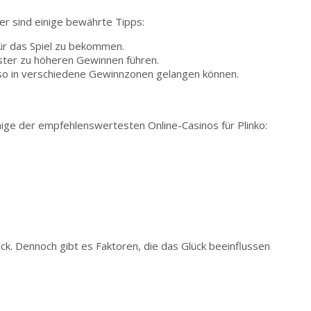
ier sind einige bewährte Tipps:
für das Spiel zu bekommen.
uster zu höheren Gewinnen führen.
e so in verschiedene Gewinnzonen gelangen können.
inige der empfehlenswertesten Online-Casinos für Plinko:
ück. Dennoch gibt es Faktoren, die das Glück beeinflussen