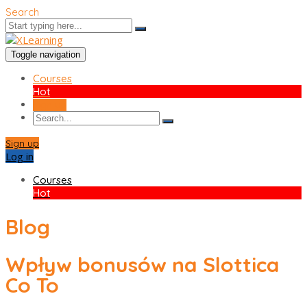
Search
Toggle navigation
Courses
Hot
Sign up
Sign up
Log in
Courses
Hot
Blog
Wpływ bonusów na Slottica
Co To