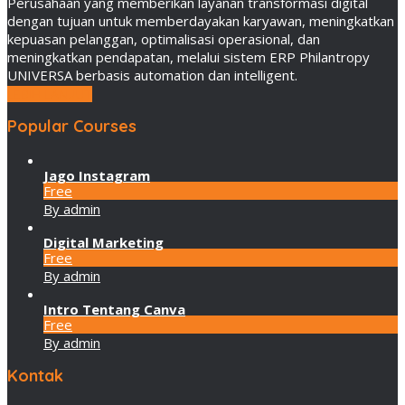
Perusahaan yang memberikan layanan transformasi digital
dengan tujuan untuk memberdayakan karyawan, meningkatkan
kepuasan pelanggan, optimalisasi operasional, dan
meningkatkan pendapatan, melalui sistem ERP Philantropy
UNIVERSA berbasis automation dan intelligent.
LEBIH LANJUT
Popular Courses
Jago Instagram
Free
By admin
Digital Marketing
Free
By admin
Intro Tentang Canva
Free
By admin
Kontak