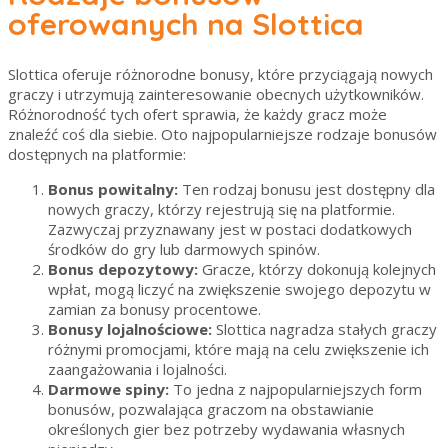
oferowanych na Slottica
Slottica oferuje różnorodne bonusy, które przyciągają nowych
graczy i utrzymują zainteresowanie obecnych użytkowników.
Różnorodność tych ofert sprawia, że każdy gracz może
znaleźć coś dla siebie. Oto najpopularniejsze rodzaje bonusów
dostępnych na platformie:
Bonus powitalny:
Ten rodzaj bonusu jest dostępny dla
nowych graczy, którzy rejestrują się na platformie.
Zazwyczaj przyznawany jest w postaci dodatkowych
środków do gry lub darmowych spinów.
Bonus depozytowy:
Gracze, którzy dokonują kolejnych
wpłat, mogą liczyć na zwiększenie swojego depozytu w
zamian za bonusy procentowe.
Bonusy lojalnościowe:
Slottica nagradza stałych graczy
różnymi promocjami, które mają na celu zwiększenie ich
zaangażowania i lojalności.
Darmowe spiny:
To jedna z najpopularniejszych form
bonusów, pozwalająca graczom na obstawianie
określonych gier bez potrzeby wydawania własnych