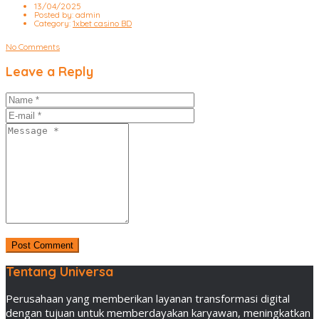
13/04/2025
Posted by:
admin
Category:
1xbet casino BD
No Comments
Leave a Reply
Tentang Universa
Perusahaan yang memberikan layanan transformasi digital
dengan tujuan untuk memberdayakan karyawan, meningkatkan