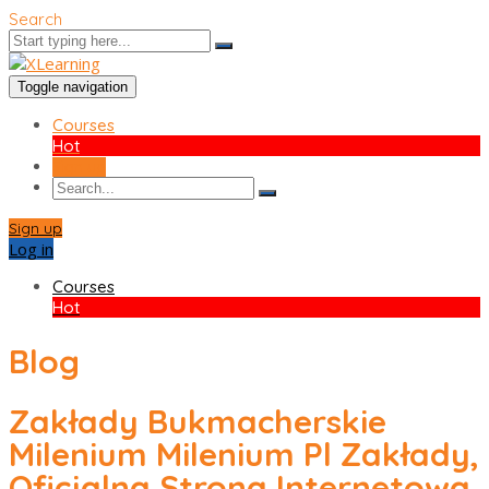
Search
Toggle navigation
Courses
Hot
Sign up
Sign up
Log in
Courses
Hot
Blog
Zakłady Bukmacherskie
Milenium Milenium Pl Zakłady,
Oficjalna Strona Internetowa