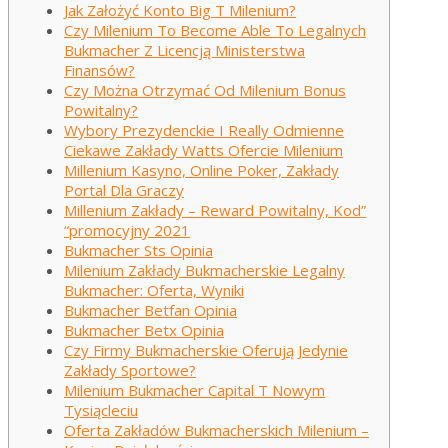
Jak Założyć Konto Big T Milenium?
Czy Milenium To Become Able To Legalnych
Bukmacher Z Licencją Ministerstwa
Finansów?
Czy Można Otrzymać Od Milenium Bonus
Powitalny?
Wybory Prezydenckie I Really Odmienne
Ciekawe Zakłady Watts Ofercie Milenium
Millenium Kasyno, Online Poker, Zakłady
Portal Dla Graczy
Millenium Zakłady – Reward Powitalny, Kod”
“promocyjny 2021
Bukmacher Sts Opinia
Milenium Zakłady Bukmacherskie Legalny
Bukmacher: Oferta, Wyniki
Bukmacher Betfan Opinia
Bukmacher Betx Opinia
Czy Firmy Bukmacherskie Oferują Jedynie
Zakłady Sportowe?
Milenium Bukmacher Capital T Nowym
Tysiącleciu
Oferta Zakładów Bukmacherskich Milenium –