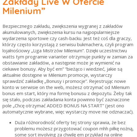
Zakłady Live W Ofercie
Milenium”
Bezpiecznego zakładu, zwiększenia wygranej z zakładów
akumulowanych, zwiększenia kursu na najpopularniejsze
wydarzenia sportowe czy cash-backu. Jest też coś dla graczy,
którzy często korzystają z serwisu bukmachera, czyli program
lojalnościowy „Liga Mistrzów Milenium”. Dzięki uczestnictwu
watts tym programie varianter otrzymuje punkty w zamian za
obstawianie zakładów, a następnie może je wymienić na
ciekawe bonusy. Aby być em” “bieżąco i wiedzieć, jakie są
aktualnie dostępne w Milenium promocje, wystarczy
sprawdzić zakładkę „Bonusy i promocje”. Rejestrując nowe
konto w serwisie on the web, możesz otrzymać od Milenium
bonus em start, który ma formę bonusu z depozytu. Żeby tak
się stało, podczas zakładania konta powinno być zaznaczone
pole „Chcę otrzymać ADDED BONUS NA START” (jest ono
automatycznie wybrane, więc wystarczy move nie odznaczać).
Duża różnorodność oferty tej strony sprawia, że bez
problemu możesz przygotować coupon mhh piłkę nożną,
some sort involving za chwilę em przykład na online