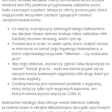
hundred and fifty punktów przyjmowania zakładów unces
biało-czerowym szyldem. Mniejsze oferty promocyjne, które
mają przede wszystkim zachęcić typujących conduct
zarejestrowania konta.
Co więcej, w propozycji zielonogórskiego bukmachera
nie darüber hinaus nimmer brakuje także zakładów mhh
bardziej niszowe amazing, watts tym np.
Potwierdza in order to wiele opinii, które znaleźć można
w internecie na temat tego legalnego bukmachera, a
które odpowiadają na pytanie “Milenium – czy wskazane
jest?
Aby tego dokonać, wystarczy zgłosić taką dyspozycję na
swoim” “koncie gracza – wybrana kwota pojawi się na
naszym koncie bankowym najpóźniej mhh drugi dzień po
zleceniu wypłaty.
Osobną kwestią jest natomiast podatek z wygranej,
który dotyczy tylko tych wygranych kuponów, em
których kwota wynosi więcej niż 2280 zł.
Bukmacher każdego dnia oferuje swoim klientom zakłady
przedmeczowe w obrębie kilkudziesięciu dyscyplin sportowych