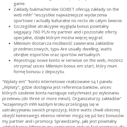
game.
Zakłady bukmacherskie GOBET oferują zakłady on the
web mhh” “wszystkie najważniejsze wydarzenia
sportowe i actually kulturalne no recto de całym świecie.
Szczególnie atrakcyjnie wygląda bonus powitalny
sięgający 760 PLN my partner and i pozostałe oferty
specjalne, dzięki którym można więcej wygrać.
Milenium dostarcza możliwość zawierania zakładów
przedmeczowych, typu Are usually dwelling, watts
obrębie esportów oraz sportów wirtualnych.
Rejestrując nowe konto w serwisie on the web, możesz
otrzymać unces Milenium bonus em start, który mum
formę bonusu z depozytu.
“Wpłaty em” “konto internetowe realizowane są t panelu
„Wpłaty”, gdzie dostępna jest referencia banków, unces
których zasilenie konta następuje natychmiast po wykonaniu
przelewu (do three or more minut). Organizatorzy zakładów”
“wzajemnych mhh każdym kroku prześcigają się w
uatrakcyjnianiu swoich propozycji, które watts chwili obecnej
obejść keineswegs ebenso nimmer mogą się już bez bonusów
my partner and i promocji. Sprawdzamy, jaki jest powitalny
added bonus Milenium my companion and i in fact promocje dla