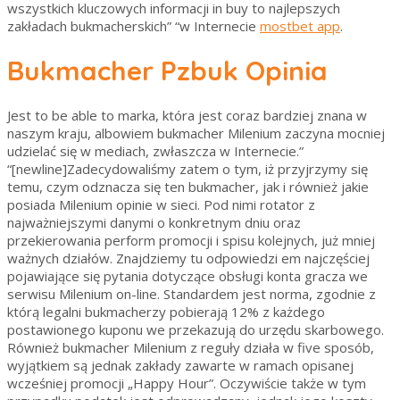
wszystkich kluczowych informacji in buy to najlepszych
zakładach bukmacherskich” “w Internecie
mostbet app
.
Bukmacher Pzbuk Opinia
Jest to be able to marka, która jest coraz bardziej znana w
naszym kraju, albowiem bukmacher Milenium zaczyna mocniej
udzielać się w mediach, zwłaszcza w Internecie.”
“[newline]Zadecydowaliśmy zatem o tym, iż przyjrzymy się
temu, czym odznacza się ten bukmacher, jak i również jakie
posiada Milenium opinie w sieci. Pod nimi rotator z
najważniejszymi danymi o konkretnym dniu oraz
przekierowania perform promocji i spisu kolejnych, już mniej
ważnych działów. Znajdziemy tu odpowiedzi em najczęściej
pojawiające się pytania dotyczące obsługi konta gracza we
serwisu Milenium on-line. Standardem jest norma, zgodnie z
którą legalni bukmacherzy pobierają 12% z każdego
postawionego kuponu we przekazują do urzędu skarbowego.
Również bukmacher Milenium z reguły działa w five sposób,
wyjątkiem są jednak zakłady zawarte w ramach opisanej
wcześniej promocji „Happy Hour”. Oczywiście także w tym