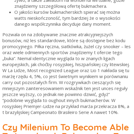
żywo, a także zakładom na wonderful wirtualne, gdzie
znajdziemy szczegółową ofertę bukmachera.
O jakości kursów bukmacherskich spierać się można
watts nieskończoność, tym bardziej że o wysokości
danego współczynnika decyduje dany moment.
Pozwala on na zdobywanie znacznie atrakcyjniejszych
bonusów, niż les standardowe, które są dostępne bez kodu
promocyjnego. Piłka ręczna, siatkówka, żużel czy snooker – les
oraz wiele odmiennych sportów znajdziemy t ofercie tego
„buka”. Niemal identycznie wygląda to w znanych ligach
europejskich, jak choćby rosyjskiej, hiszpańskiej czy litewskiej.
W La Lidze, Most recognized League oraz Lio 1 nakłada się tu
marżę rzędu 4, 5%, co jest świetnym wynikiem w porównaniu
carry out pozostałych firm. W rozgrywkach cieszących się
mniejszym zainteresowaniem wskaźnik ten jest unces reguły
jeszcze wyższy, co jednak nie powinno dziwić, gdyż”
“podobnie wygląda to oughout innych bukmacherów. W
rosyjskiej Priemjer-Lidze na przykład marża przekracza 8%, a
t brazylijskiej Campeonato Brasileiro Serie A nawet 10%.
Czy Milenium To Become Able