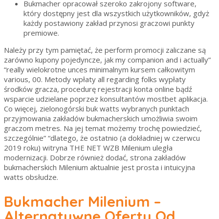
Bukmacher opracował szeroko zakrojony software,
który dostępny jest dla wszystkich użytkowników, gdyż
każdy postawiony zakład przynosi graczowi punkty
premiowe.
Należy przy tym pamiętać, że perform promocji zaliczane są
zarówno kupony pojedyncze, jak my companion and i actually”
“really wielokrotne unces minimalnym kursem całkowitym
various, 00. Metody wpłaty all regarding folks wypłaty
środków gracza, procedurę rejestracji konta online bądź
wsparcie udzielane poprzez konsultantów mostbet aplikacja.
Co więcej, zielonogórski buk watts wybranych punktach
przyjmowania zakładów bukmacherskich umożliwia swoim
graczom metres. Na jej temat możemy trochę powiedzieć,
szczególnie” “dlatego, że ostatnio (a dokładniej w czerwcu
2019 roku) witryna THE NET WZB Milenium uległa
modernizacji. Dobrze również dodać, strona zakładów
bukmacherskich Milenium aktualnie jest prosta i intuicyjna
watts obsłudze.
Bukmacher Milenium –
Alternatywne Oferty Od