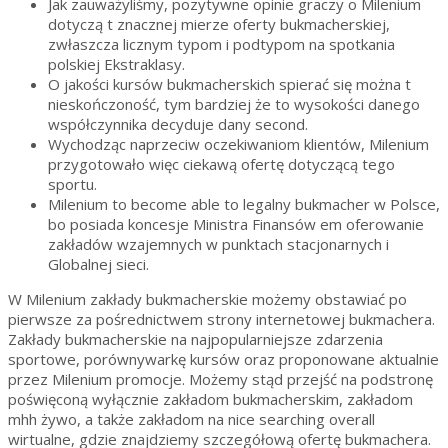
Jak zauważyliśmy, pozytywne opinie graczy o Milenium
dotyczą t znacznej mierze oferty bukmacherskiej,
zwłaszcza licznym typom i podtypom na spotkania
polskiej Ekstraklasy.
O jakości kursów bukmacherskich spierać się można t
nieskończoność, tym bardziej że to wysokości danego
współczynnika decyduje dany second.
Wychodząc naprzeciw oczekiwaniom klientów, Milenium
przygotowało więc ciekawą ofertę dotyczącą tego
sportu.
Milenium to become able to legalny bukmacher w Polsce,
bo posiada koncesje Ministra Finansów em oferowanie
zakładów wzajemnych w punktach stacjonarnych i
Globalnej sieci.
W Milenium zakłady bukmacherskie możemy obstawiać po
pierwsze za pośrednictwem strony internetowej bukmachera.
Zakłady bukmacherskie na najpopularniejsze zdarzenia
sportowe, porównywarkę kursów oraz proponowane aktualnie
przez Milenium promocje. Możemy stąd przejść na podstronę
poświęconą wyłącznie zakładom bukmacherskim, zakładom
mhh żywo, a także zakładom na nice searching overall
wirtualne, gdzie znajdziemy szczegółową ofertę bukmachera.