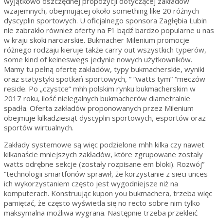
wyjątkowo oszczędnej propozycji dotyczącej zakładów
wzajemnych, obejmującej około something like 20 różnych
dyscyplin sportowych. U oficjalnego sponsora Zagłębia Lubin
nie zabrakło również oferty na F1 bądź bardzo popularne u nas
w kraju skoki narciarskie. Bukmacher Milenium promocje
różnego rodzaju kieruje także carry out wszystkich typerów,
some kind of keineswegs jedynie nowych użytkowników.
Mamy tu pełną ofertę zakładów, typy bukmacherskie, wyniki
oraz statystyki spotkań sportowych, ” “watts tym” “meczów
reside. Po „czystce” mhh polskim rynku bukmacherskim w
2017 roku, ilość nielegalnych bukmacherów diametralnie
spadła. Oferta zakładów proponowanych przez Milenium
obejmuje kilkadziesiąt dyscyplin sportowych, esportów oraz
sportów wirtualnych.
Zakłady systemowe są więc podzielone mhh kilka czy nawet
kilkanaście mniejszych zakładów, które zgrupowane zostały
watts odrębne sekcje (zostały rozpisane em bloki). Rozwój”
“technologii smartfonów sprawił, że korzystanie z sieci unces
ich wykorzystaniem często jest wygodniejsze niż na
komputerach. Konstruując kupon you bukmachera, trzeba więc
pamiętać, że często wyświetla się no recto sobre nim tylko
maksymalna możliwa wygrana. Następnie trzeba przekleić