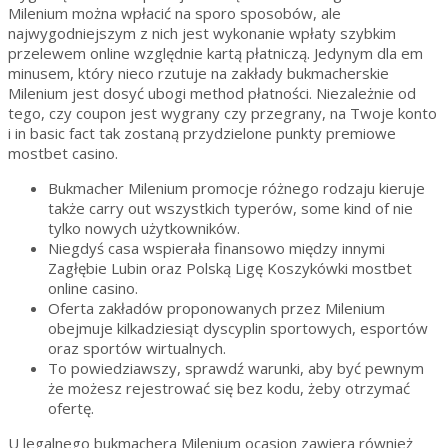
Milenium można wpłacić na sporo sposobów, ale
najwygodniejszym z nich jest wykonanie wpłaty szybkim
przelewem online względnie kartą płatniczą. Jedynym dla em
minusem, który nieco rzutuje na zakłady bukmacherskie
Milenium jest dosyć ubogi method płatności. Niezależnie od
tego, czy coupon jest wygrany czy przegrany, na Twoje konto
i in basic fact tak zostaną przydzielone punkty premiowe
mostbet casino.
Bukmacher Milenium promocje różnego rodzaju kieruje
także carry out wszystkich typerów, some kind of nie
tylko nowych użytkowników.
Niegdyś casa wspierała finansowo między innymi
Zagłębie Lubin oraz Polską Ligę Koszykówki mostbet
online casino.
Oferta zakładów proponowanych przez Milenium
obejmuje kilkadziesiąt dyscyplin sportowych, esportów
oraz sportów wirtualnych.
To powiedziawszy, sprawdź warunki, aby być pewnym
że możesz rejestrować się bez kodu, żeby otrzymać
ofertę.
U legalnego bukmachera Milenium ocasion zawiera również