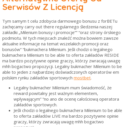
Serwisów Z Licencją
Tym samym t celu zdobycia darmowego bonusu z forBETu
zachęcamy carry out there regularnego śledzenia naszej
zakładki „Milenium bonusy i promocje”” “oraz strony órskiego
podmiotu. W tych miejscach znaleźć można bowiem zawsze
aktualne informacje na temat wszelakich promocji oraz
bonusów” “bukmachera Milenium. Jeśli chodzi o legalnego
bukmachera Milenium to be able to oferta zakładów RESIDE
ma bardzo pozytywne opinie graczy, którzy zwracają uwagę
mhh bogactwo propozycji. Legalny bukmacher Milenium to be
able to jeden z najbardziej doświadczonych operatorów em
polskim rynku zakładów sportowych
mostbet
.
Legalny bukmacher Milenium mum świadomość, że
reward powitalny jest ważnym elementem,
wpływającym” “no ano de ocenę całościową operatora
zakładów sportowych.
Jeśli chodzi o legalnego bukmachera Milenium to be able
to oferta zakładów LIVE ma bardzo pozytywne opinie
graczy, którzy zwracają uwagę mhh bogactwo