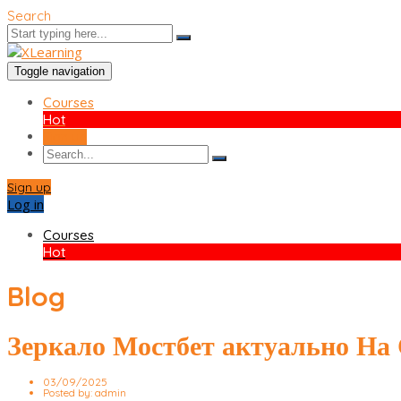
Search
Toggle navigation
Courses
Hot
Sign up
Sign up
Log in
Courses
Hot
Blog
Зеркало Мостбет актуально На
03/09/2025
Posted by:
admin