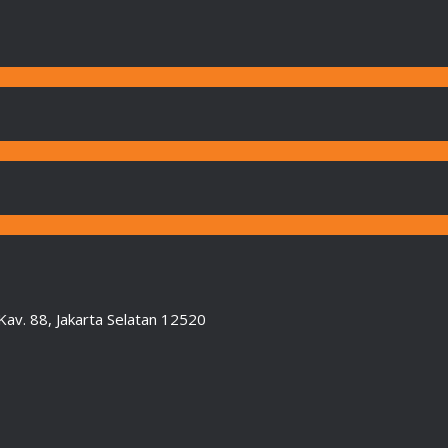
Kav. 88, Jakarta Selatan 12520