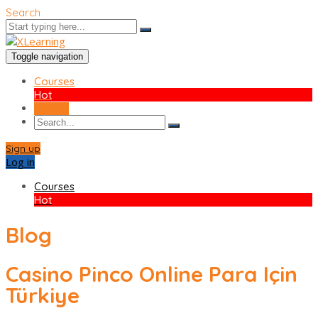
Search
Toggle navigation
Courses
Hot
Sign up
Sign up
Log in
Courses
Hot
Blog
Casino Pinco Online Para Için
Türkiye