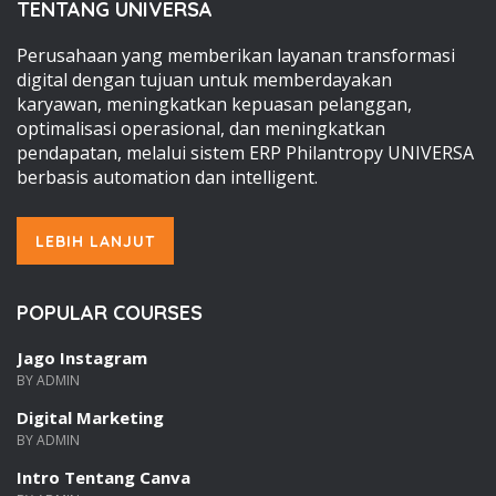
TENTANG UNIVERSA
Perusahaan yang memberikan layanan transformasi
digital dengan tujuan untuk memberdayakan
karyawan, meningkatkan kepuasan pelanggan,
optimalisasi operasional, dan meningkatkan
pendapatan, melalui sistem ERP Philantropy UNIVERSA
berbasis automation dan intelligent.
LEBIH LANJUT
POPULAR COURSES
Jago Instagram
BY ADMIN
Digital Marketing
BY ADMIN
Intro Tentang Canva