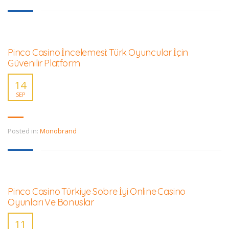
Pinco Casino İncelemesi: Türk Oyuncular İçin
Güvenilir Platform
14
SEP
Posted in:
Monobrand
Pinco Casino Türkiye Sobre İyi Online Casino
Oyunları Ve Bonuslar
11