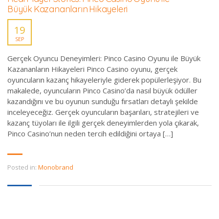
Büyük Kazananların Hikayeleri
19
SEP
Gerçek Oyuncu Deneyimleri: Pinco Casino Oyunu ile Büyük
Kazananların Hikayeleri Pinco Casino oyunu, gerçek
oyuncuların kazanç hikayeleriyle giderek popülerleşiyor. Bu
makalede, oyuncuların Pinco Casino’da nasıl büyük ödüller
kazandığını ve bu oyunun sunduğu fırsatları detaylı şekilde
inceleyeceğiz. Gerçek oyuncuların başarıları, stratejileri ve
kazanç tüyoları ile ilgili gerçek deneyimlerden yola çıkarak,
Pinco Casino’nun neden tercih edildiğini ortaya […]
Posted in:
Monobrand