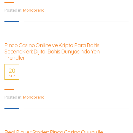
Posted in:
Monobrand
Pinco Casino Online ve Kripto Para Bahis
Seçenekleri: Dijital Bahis Dünyasında Yeni
Trendler
20
SEP
Posted in:
Monobrand
Real Player Stories: Pinco Casino Oyunu ile