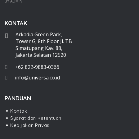
BY ADMIN
KONTAK
Arkadia Green Park,
Tower G, 8th Floor Jl. TB
Simatupang Kav. 88,
Jakarta Selatan 12520
+62 822-9883-0366
info@universa.co.id
PANDUAN
Kontak
Syarat dan Ketentuan
Kebijakan Privasi