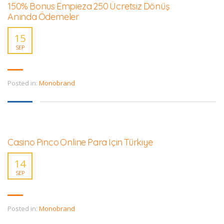
150% Bonus Empieza 250 Ücretsiz Dönüş
Anında Ödemeler
15
SEP
Posted in:
Monobrand
Casino Pinco Online Para Için Türkiye
14
SEP
Posted in:
Monobrand