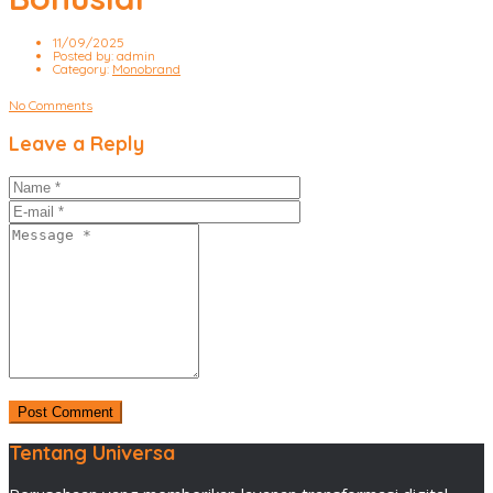
11/09/2025
Posted by:
admin
Category:
Monobrand
No Comments
Leave a Reply
Tentang Universa