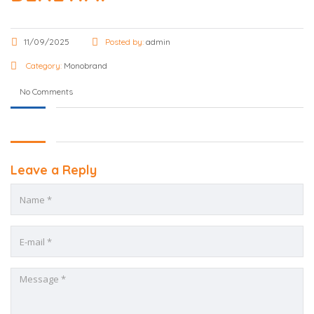
11/09/2025
Posted by:
admin
Category:
Monobrand
No Comments
Leave a Reply