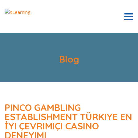
Tog
navi
Blog
PINCO GAMBLING
ESTABLISHMENT TÜRKIYE EN
İYI ÇEVRIMIÇI CASINO
DENEYIMI