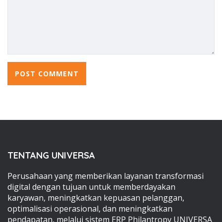
TENTANG UNIVERSA
Perusahaan yang memberikan layanan transformasi
digital dengan tujuan untuk memberdayakan
karyawan, meningkatkan kepuasan pelanggan,
optimalisasi operasional, dan meningkatkan
pendapatan, melalui sistem ERP Philantropy UNIVERSA