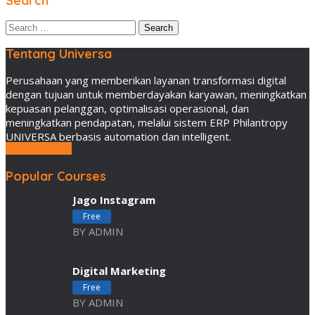
Search
Search
for:
Tentang Universa
Perusahaan yang memberikan layanan transformasi digital
dengan tujuan untuk memberdayakan karyawan, meningkatkan
kepuasan pelanggan, optimalisasi operasional, dan
meningkatkan pendapatan, melalui sistem ERP Philantropy
UNIVERSA berbasis automation dan intelligent.
LEBIH LANJUT
Popular Courses
Jago Instagram
Free
BY ADMIN
Digital Marketing
Free
BY ADMIN