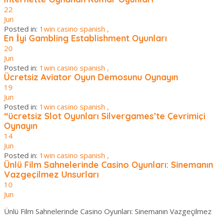
22
Jun
Posted in:
1win casino spanish
,
En İyi Gambling Establishment Oyunları
20
Jun
Posted in:
1win casino spanish
,
Ücretsiz Aviator Oyun Demosunu Oynayın
19
Jun
Posted in:
1win casino spanish
,
“ücretsiz Slot Oyunları Silvergames’te Çevrimiçi
Oynayın ️
14
Jun
Posted in:
1win casino spanish
,
Ünlü Film Sahnelerinde Casino Oyunları: Sinemanın
Vazgeçilmez Unsurları
10
Jun
Ünlü Film Sahnelerinde Casino Oyunları: Sinemanın Vazgeçilmez