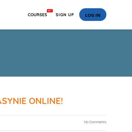
HOT
COURSES
SIGN UP
LOG IN
SYNIE ONLINE!
No Comments