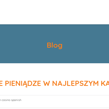
Blog
 PIENIĄDZE W NAJLEPSZYM KA
n casino spanish