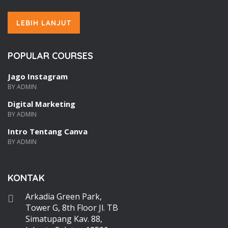
LEBIH LANJUT
POPULAR COURSES
Jago Instagram
BY ADMIN
Digital Marketing
BY ADMIN
Intro Tentang Canva
BY ADMIN
KONTAK
Arkadia Green Park,
Tower G, 8th Floor Jl. TB
Simatupang Kav. 88,