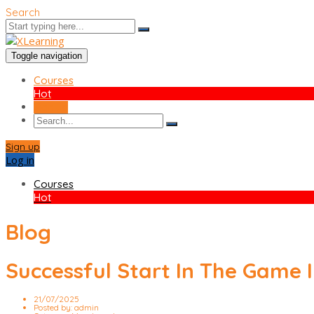
Search
Toggle navigation
Courses
Hot
Sign up
Sign up
Log in
Courses
Hot
Blog
Successful Start In The Game
21/07/2025
Posted by:
admin