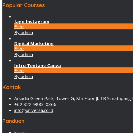
Popular Courses
Jago Instagram
Free
By admin
Digital Marketing
Free
By admin
Intro Tentang Canva
Free
By admin
Kontak
Arkadia Green Park, Tower G, 8th Floor Jl. TB Simatupang 
+62 822-9883-0366
info@universa.co.id
Panduan
Kontak